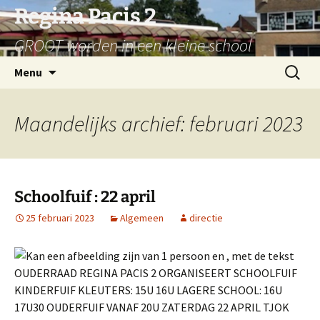
Ga
Regina Pacis 2
naar
GROOT worden in een kleine school
de
inhoud
Zoeken
Menu
naar:
Maandelijks archief: februari 2023
Schoolfuif : 22 april
25 februari 2023
Algemeen
directie