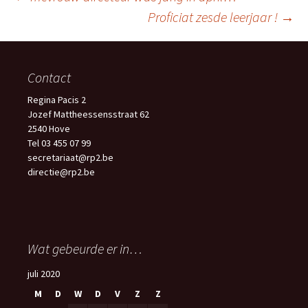
Berichtnavigatie
Proficiat zesde leerjaar !
→
Contact
Regina Pacis 2
Jozef Mattheessensstraat 62
2540 Hove
Tel 03 455 07 99
secretariaat@rp2.be
directie@rp2.be
Wat gebeurde er in…
juli 2020
M
D
W
D
V
Z
Z