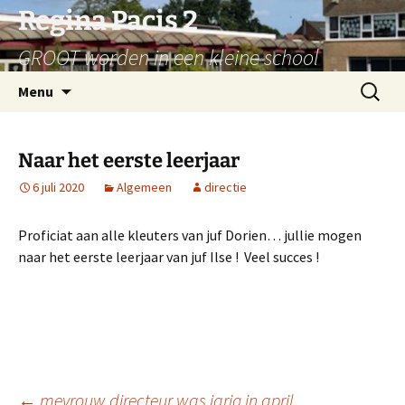
Ga
Regina Pacis 2
naar
GROOT worden in een kleine school
de
inhoud
Zoeken
Menu
naar:
Naar het eerste leerjaar
6 juli 2020
Algemeen
directie
Proficiat aan alle kleuters van juf Dorien… jullie mogen
naar het eerste leerjaar van juf Ilse ! Veel succes !
←
mevrouw directeur was jarig in april…