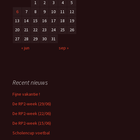
1
2
3
4
5
6
7
8
9
10
11
12
13
14
15
16
17
18
19
20
21
22
23
24
25
26
27
28
29
30
31
« jun
sep »
Recent nieuws
Fijne vakantie !
De RP2-week (29/06)
De RP2-week (22/06)
De RP2-week (15/06)
Scholencup voetbal