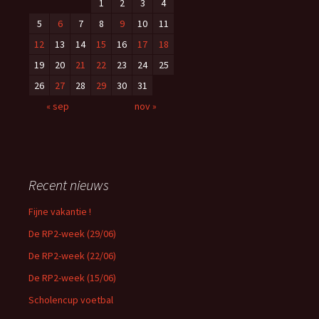
1
2
3
4
5
6
7
8
9
10
11
12
13
14
15
16
17
18
19
20
21
22
23
24
25
26
27
28
29
30
31
« sep
nov »
Recent nieuws
Fijne vakantie !
De RP2-week (29/06)
De RP2-week (22/06)
De RP2-week (15/06)
Scholencup voetbal