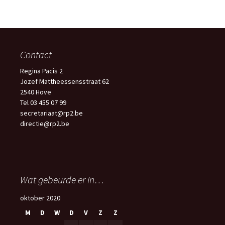
Contact
Regina Pacis 2
Jozef Mattheessensstraat 62
2540 Hove
Tel 03 455 07 99
secretariaat@rp2.be
directie@rp2.be
Wat gebeurde er in…
oktober 2020
M
D
W
D
V
Z
Z