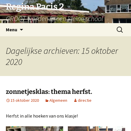
Ga
Regina Pacis 2
naar
GROOT worden in een kleine school
de
inhoud
Zoeken
Menu
naar:
Dagelijkse archieven: 15 oktober
2020
zonnetjesklas: thema herfst.
15 oktober 2020
Algemeen
directie
Herfst in alle hoeken van ons klasje!