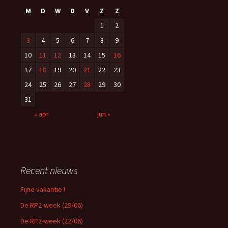
M
D
W
D
V
Z
Z
1
2
3
4
5
6
7
8
9
10
11
12
13
14
15
16
17
18
19
20
21
22
23
24
25
26
27
28
29
30
31
« apr
jun »
Recent nieuws
Fijne vakantie !
De RP2-week (29/06)
De RP2-week (22/06)