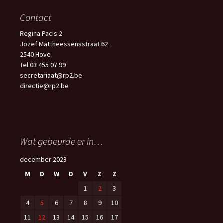
Contact
Regina Pacis 2
Jozef Mattheessensstraat 62
2540 Hove
Tel 03 455 07 99
secretariaat@rp2.be
directie@rp2.be
Wat gebeurde er in…
december 2023
M
D
W
D
V
Z
Z
1
2
3
4
5
6
7
8
9
10
11
12
13
14
15
16
17