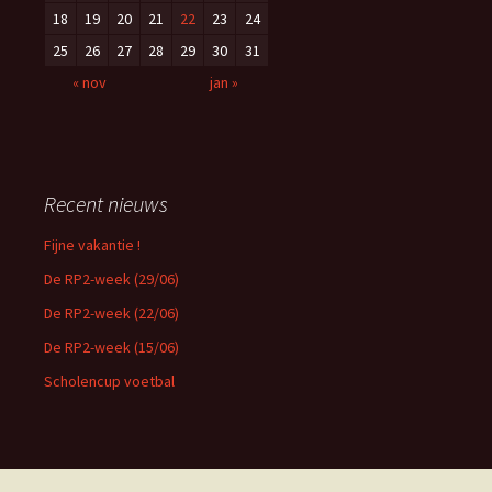
18
19
20
21
22
23
24
25
26
27
28
29
30
31
« nov
jan »
Recent nieuws
Fijne vakantie !
De RP2-week (29/06)
De RP2-week (22/06)
De RP2-week (15/06)
Scholencup voetbal