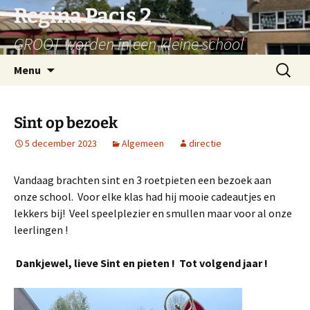
Ga
Regina Pacis 2
naar
GROOT worden in een kleine school
de
inhoud
Zoeken
Menu
naar:
Sint op bezoek
5 december 2023
Algemeen
directie
Vandaag brachten sint en 3 roetpieten een bezoek aan
onze school. Voor elke klas had hij mooie cadeautjes en
lekkers bij! Veel speelplezier en smullen maar voor al onze
leerlingen !
Dankjewel, lieve Sint en pieten ! Tot volgend jaar !