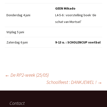
GEEN Mikado
Donderdag 4 juni
L4-5-6 : voorstelling boek ‘de
schat van Mortsel’
Vrijdag 5 juni
Zaterdag 6 juni
9-13 u. : SCHOLENCUP voetbal
Berichtnavigatie
←
De RP2-week (25/05)
Schoolfeest : DANKJEWEL !
→
Contact