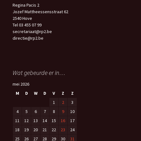
Regina Pacis 2
Jozef Mattheessensstraat 62
2540 Hove
Tel 03 455 07 99
secretariaat@rp2.be
directie@rp2.be
Wat gebeurde er in…
mei 2026
M
D
W
D
V
Z
Z
1
2
3
4
5
6
7
8
9
10
11
12
13
14
15
16
17
18
19
20
21
22
23
24
25
26
27
28
29
30
31