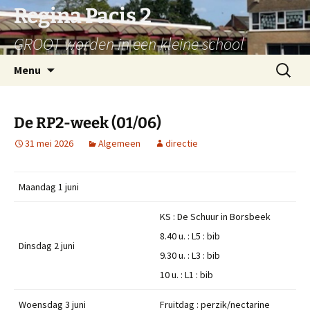
Ga
Regina Pacis 2
naar
GROOT worden in een kleine school
de
inhoud
Zoeken
Menu
naar:
De RP2-week (01/06)
31 mei 2026
Algemeen
directie
Maandag 1 juni
KS : De Schuur in Borsbeek
8.40 u. : L5 : bib
Dinsdag 2 juni
9.30 u. : L3 : bib
10 u. : L1 : bib
Woensdag 3 juni
Fruitdag : perzik/nectarine