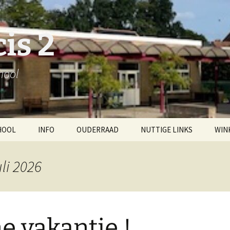
is 2
hool
HOOL
INFO
OUDERRAAD
NUTTIGE LINKS
WIN
?
Inschrijven
schoolteam
Wink
uli 2026
Schoolbrochure
klasleerkrachten
Afre
tuur
Dagverloop
Mijn
ne vakantie !
emeenschap
Zorgbeleid