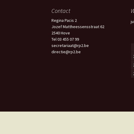
Contact
W
Regina Pacis 2
ju
Jozef Mattheessensstraat 62
2540 Hove
Tel 03 455 07 99
secretariaat@rp2.be
directie@rp2.be