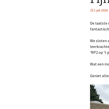
CLB
1 juli 2026
Schoolraa
De laatste 
fantastisch
We sloten a
leerkracht
‘RP2 op ’t 
Wat een moo
Geniet all