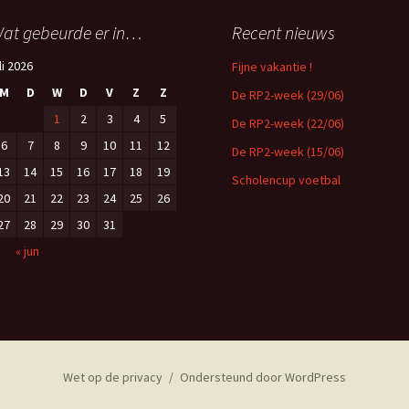
at gebeurde er in…
Recent nieuws
li 2026
Fijne vakantie !
M
D
W
D
V
Z
Z
De RP2-week (29/06)
1
2
3
4
5
De RP2-week (22/06)
6
7
8
9
10
11
12
De RP2-week (15/06)
13
14
15
16
17
18
19
Scholencup voetbal
20
21
22
23
24
25
26
27
28
29
30
31
« jun
Wet op de privacy
Ondersteund door WordPress