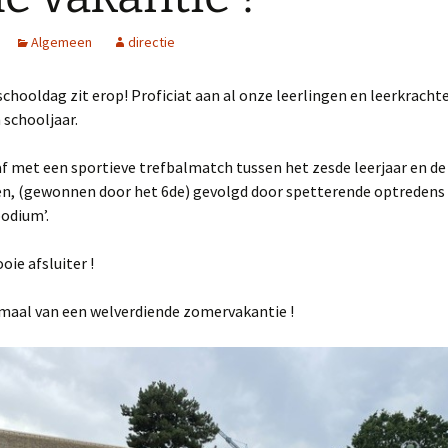
Positief leefklimaat
Algemeen
directie
d
Rijen
schooldag zit erop! Proficiat aan al onze leerlingen en leerkracht
 schooljaar.
Voor- en nabewaking
afwezigheden
f met een sportieve trefbalmatch tussen het zesde leerjaar en de
en, (gewonnen door het 6de) gevolgd door spetterende optredens 
Wet op de privacy
podium’.
ie afsluiter !
emaal van een welverdiende zomervakantie !