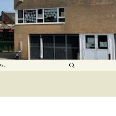
Zoeken
KEL
naar:
elmand
kenen
 account