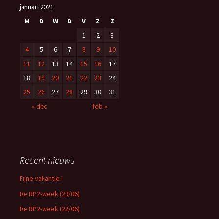
januari 2021
M
D
W
D
V
Z
Z
1
2
3
4
5
6
7
8
9
10
11
12
13
14
15
16
17
18
19
20
21
22
23
24
25
26
27
28
29
30
31
« dec
feb »
Recent nieuws
Fijne vakantie !
De RP2-week (29/06)
De RP2-week (22/06)