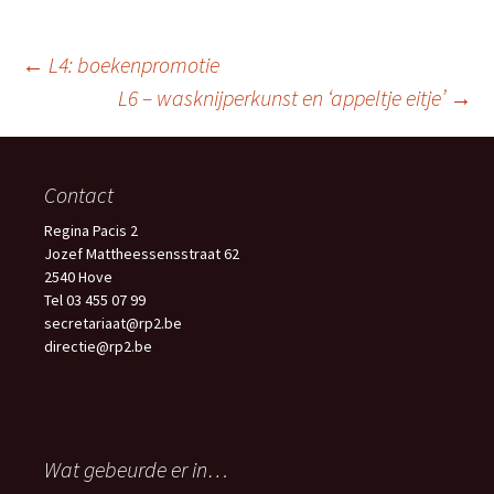
Berichtnavigatie
←
L4: boekenpromotie
L6 – wasknijperkunst en ‘appeltje eitje’
→
Contact
Regina Pacis 2
Jozef Mattheessensstraat 62
2540 Hove
Tel 03 455 07 99
secretariaat@rp2.be
directie@rp2.be
Wat gebeurde er in…