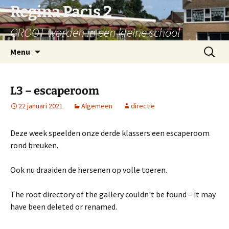
Ga
Regina Pacis 2
naar
GROOT worden in een kleine school
de
inhoud
Zoeken
Menu
naar:
L3 – escaperoom
22 januari 2021
Algemeen
directie
Deze week speelden onze derde klassers een escaperoom
rond breuken.
Ook nu draaiden de hersenen op volle toeren.
The root directory of the gallery couldn't be found – it may
have been deleted or renamed.