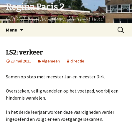
Ga
Regina Pacis 2
naar
GROOT worden in een kleine school
de
inhoud
Zoeken
Menu
naar:
LS2: verkeer
28 mei 2021
Algemeen
directie
Samen op stap met meester Jan en meester Dirk.
Oversteken, veilig wandelen op het voetpad, voorbij een
hindernis wandelen.
In het derde leerjaar worden deze vaardigheden verder
ingeoefend en volgt er een voetgangersexamen.