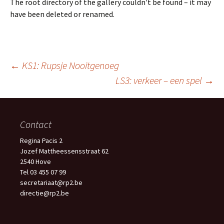
The root directory of the gallery couldn't be found – it may
have been deleted or renamed.
Berichtnavigatie
←
KS1: Rupsje Nooitgenoeg
LS3: verkeer – een spel
→
Contact
Regina Pacis 2
Jozef Mattheessensstraat 62
2540 Hove
Tel 03 455 07 99
secretariaat@rp2.be
directie@rp2.be