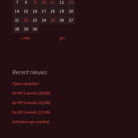
7
8
9
10
11
12
13
14
15
16
17
18
19
20
21
22
23
24
25
26
27
28
29
30
« mei
jul »
Recent nieuws
Fijne vakantie !
De RP2-week (29/06)
De RP2-week (22/06)
De RP2-week (15/06)
Scholencup voetbal