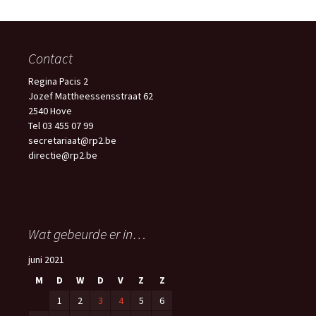
Contact
Regina Pacis 2
Jozef Mattheessensstraat 62
2540 Hove
Tel 03 455 07 99
secretariaat@rp2.be
directie@rp2.be
Wat gebeurde er in…
juni 2021
M
D
W
D
V
Z
Z
1
2
3
4
5
6