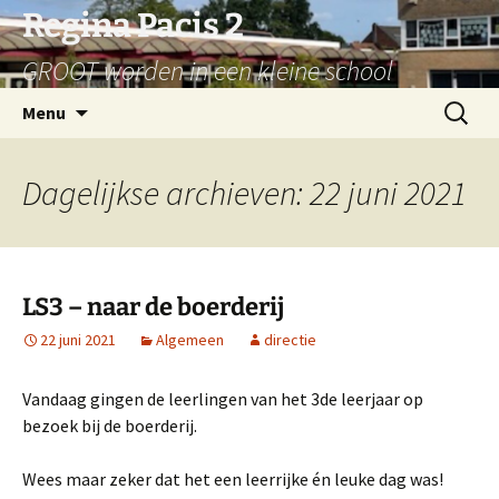
Ga
Regina Pacis 2
naar
GROOT worden in een kleine school
de
inhoud
Zoeken
Menu
naar:
Dagelijkse archieven: 22 juni 2021
LS3 – naar de boerderij
22 juni 2021
Algemeen
directie
Vandaag gingen de leerlingen van het 3de leerjaar op
bezoek bij de boerderij.
Wees maar zeker dat het een leerrijke én leuke dag was!