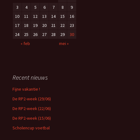
3
4
5
6
7
8
9
10
11
12
13
14
15
16
17
18
19
20
21
22
23
24
25
26
27
28
29
30
« feb
mei »
Recent nieuws
Fijne vakantie !
De RP2-week (29/06)
De RP2-week (22/06)
De RP2-week (15/06)
Scholencup voetbal