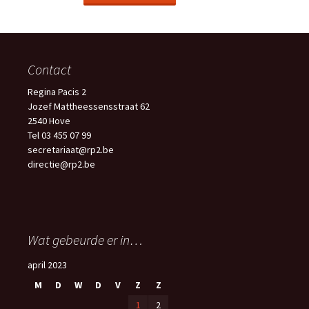
Contact
Regina Pacis 2
Jozef Mattheessensstraat 62
2540 Hove
Tel 03 455 07 99
secretariaat@rp2.be
directie@rp2.be
Wat gebeurde er in…
april 2023
M
D
W
D
V
Z
Z
1
2