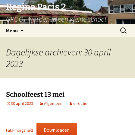
Ga
Regina Pacis 2
naar
GROOT worden in een kleine school
de
inhoud
Zoeken
Menu
naar:
Dagelijkse archieven: 30 april
2023
Schoolfeest 13 mei
30 april 2023
Algemeen
directie
Downloaden
Fata-morgana-2